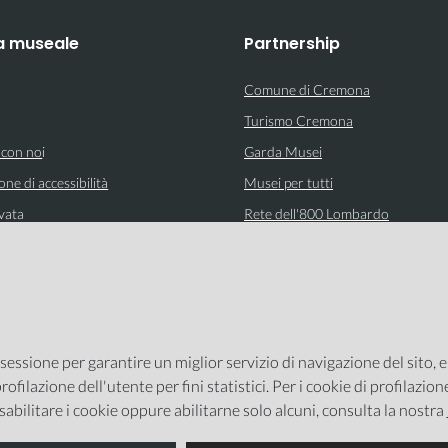
a museale
Partnership
Comune di Cremona
Turismo Cremona
 con no
i
Garda Musei
one di accessibilità
Musei per tutti
vata
Rete dell'800 Lombardo
 sessione per garantire un miglior servizio di navigazione del sito, 
rofilazione dell'utente per fini statistici. Per i cookie di profilazio
sabilitare i cookie oppure abilitarne solo alcuni, consulta la nostra