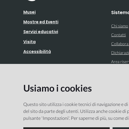
Musei
Sistem
Mostre ed Eventi
Chi siamo
Servizi educativi
Contatti
Visita
Collabora
Accessibilità
Dichiarazi
Area riser
Usiamo i cookies
Integrato con
Questo sito utilizza i cookie tecnici di navigazione e di
del sito da parte degli utenti. Utilizza anche cookie di p
pulsante 'Impostazioni'. Per saperne di più, su come di