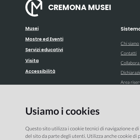
CREMONA MUSEI
Musei
Sistem
Mostre ed Eventi
Chi siamo
Servizi educativi
Contatti
Visita
Collabora
Accessibilità
Dichiarazi
Area riser
Usiamo i cookies
Integrato con
Questo sito utilizza i cookie tecnici di navigazione e di
del sito da parte degli utenti. Utilizza anche cookie di p