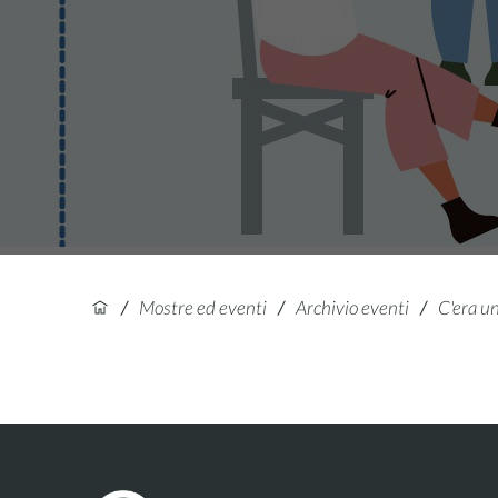
/
Mostre ed eventi
/
Archivio eventi
/
C'era un