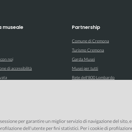
a museale
Partnership
Comune di Cremona
Turismo Cremona
 con no
i
Garda Musei
one di accessibilità
Musei per tutti
vata
Rete dell'800 Lombardo
 sessione per garantire un miglior servizio di navigazione del sito, 
rofilazione dell'utente per fini statistici. Per i cookie di profilazio