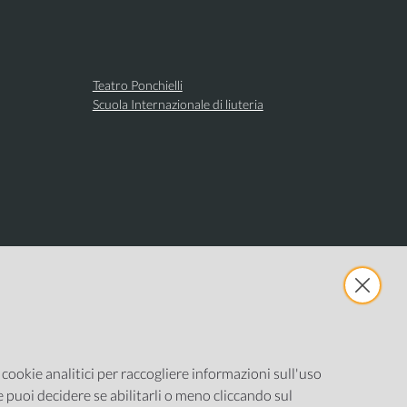
Teatro Ponchielli
Scuola Internazionale di liuteria
e cookie analitici per raccogliere informazioni sull'uso
ne puoi decidere se abilitarli o meno cliccando sul