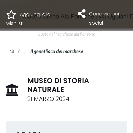
Condividi sui
Aggiungi alla
social
wishlist
busto del Marchese ala Ponzone
/
Il genetliaco del marchese
MUSEO DI STORIA
NATURALE
21 MARZO 2024