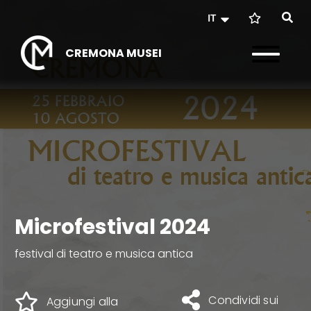
IT
CREMONA MUSEI
Microfestival 2024
festival di teatro e musica antica
Condividi sui
Aggiungi alla