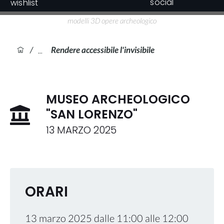
social
wishlist
modelli 3D opere archeologico
/
Rendere accessibile l'invisibile
MUSEO ARCHEOLOGICO
"SAN LORENZO"
13 MARZO 2025
ORARI
13 marzo 2025
dalle
11:00
alle
12:00