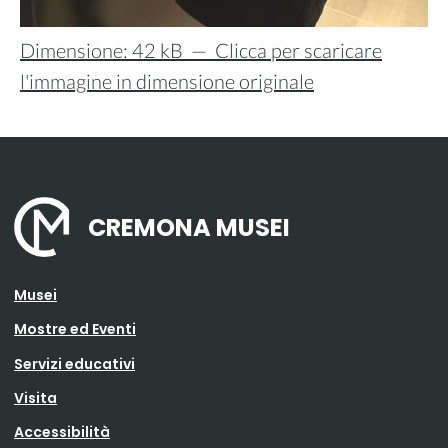
Dimensione: 42 kB
—
Clicca per scaricare
l'immagine in dimensione originale
CREMONA MUSEI
Musei
Mostre ed Eventi
Servizi educativi
Visita
Accessibilità