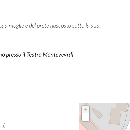
ua moglie e del prete nascosto sotto la stia.
nno presso il Teatro Montevevrdi
+
−
lia
)