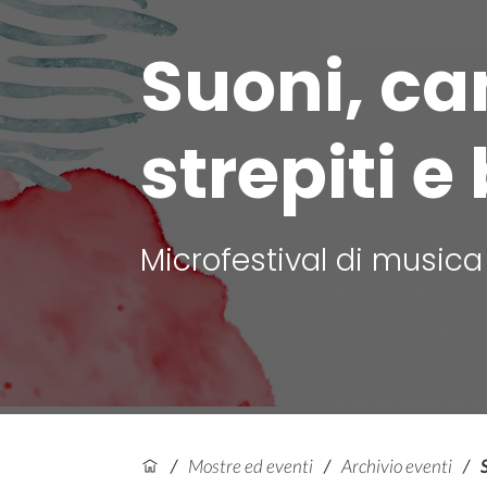
Suoni, can
strepiti e
Microfestival di musica
/
Mostre ed eventi
/
Archivio eventi
/
S