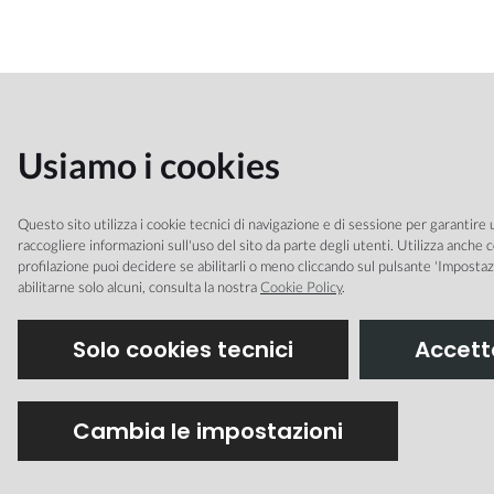
Usiamo i cookies
Questo sito utilizza i cookie tecnici di navigazione e di sessione per garantire u
raccogliere informazioni sull'uso del sito da parte degli utenti. Utilizza anche co
profilazione puoi decidere se abilitarli o meno cliccando sul pulsante 'Impostaz
abilitarne solo alcuni, consulta la nostra
Cookie Policy
.
Solo cookies tecnici
Accetta
Cambia le impostazioni