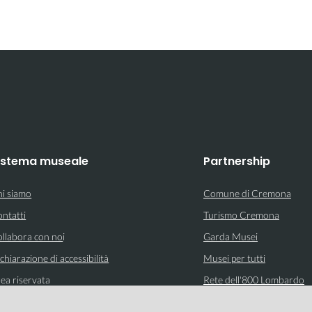
istema museale
Partnership
i siamo
Comune di Cremona
ntatti
Turismo Cremona
llabora con no
i
Garda Musei
chiarazione di accessibilità
Musei per tutti
ea riservata
Rete dell'800 Lombardo