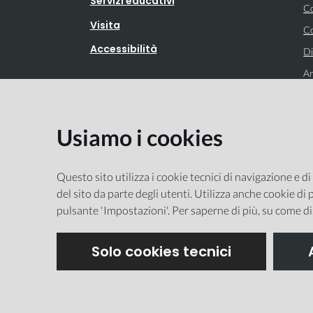
Servizi educativi
Co
Visita
Co
Accessibilità
Di
Ar
Usiamo i cookies
Integrato con
Questo sito utilizza i cookie tecnici di navigazione e di
del sito da parte degli utenti. Utilizza anche cookie di p
pulsante 'Impostazioni'. Per saperne di più, su come di
Solo cookies tecnici
Ma