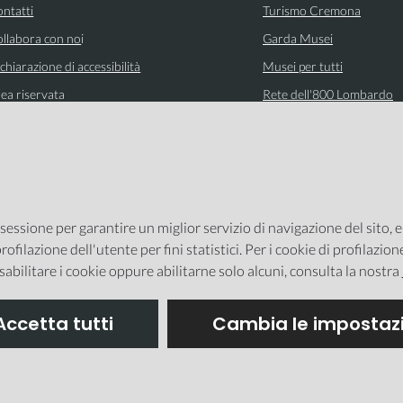
ntatti
Turismo Cremona
llabora con no
i
Garda Musei
chiarazione di accessibilità
Musei per tutti
ea riservata
Rete dell'800 Lombardo
 sessione per garantire un miglior servizio di navigazione del sito, 
rofilazione dell'utente per fini statistici. Per i cookie di profilazio
sabilitare i cookie oppure abilitarne solo alcuni, consulta la nostra
Accetta tutti
Cambia le impostazi
ppa del sito
Privacy Policy
Cookie policy
Impo