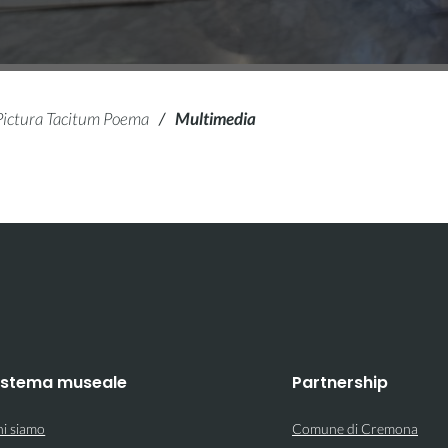
Pictura Tacitum Poema
/
Multimedia
istema museale
Partnership
i siamo
Comune di Cremona