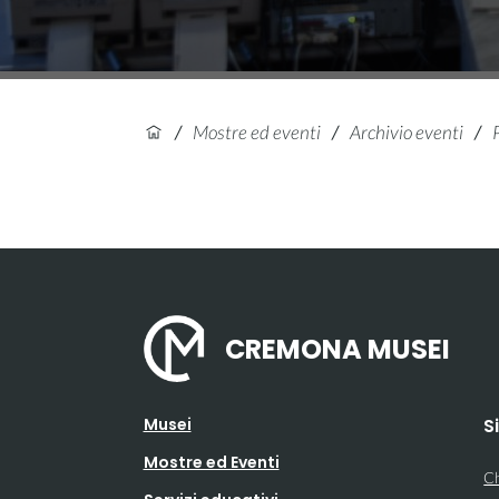
/
Mostre ed eventi
/
Archivio eventi
/
CREMONA MUSEI
Musei
S
Mostre ed Eventi
Ch