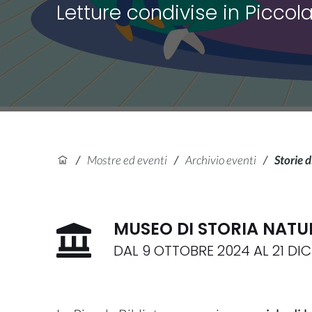
Letture condivise in Piccola
/
Mostre ed eventi
/
Archivio eventi
/
Storie d
MUSEO DI STORIA NATU
DAL
9 OTTOBRE 2024
AL
21 DI