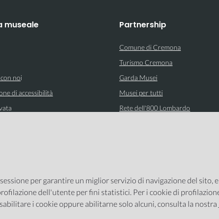
a museale
Partnership
Comune di Cremona
Turismo Cremona
 con no
i
Garda Musei
one di accessibilità
Musei per tutti
vata
Rete dell'800 Lombardo
 sessione per garantire un miglior servizio di navigazione del sito, 
rofilazione dell'utente per fini statistici. Per i cookie di profilazio
sabilitare i cookie oppure abilitarne solo alcuni, consulta la nostra