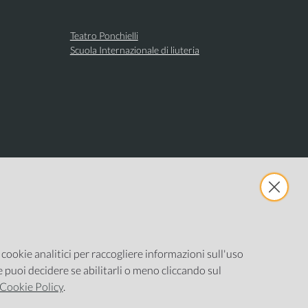
Teatro Ponchielli
Scuola Internazionale di liuteria
e cookie analitici per raccogliere informazioni sull'uso
ne puoi decidere se abilitarli o meno cliccando sul
Cookie Policy
.