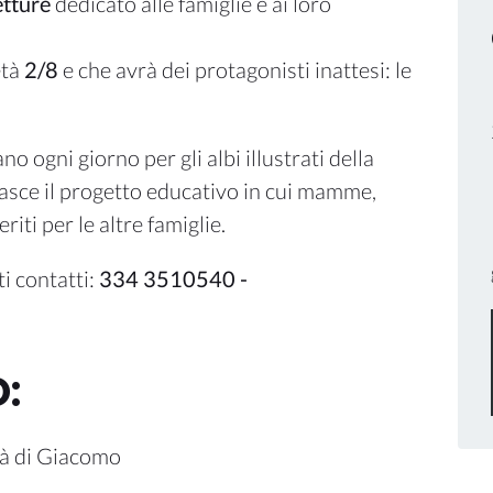
etture
dedicato alle famiglie e ai loro
età
2/8
e che avrà dei protagonisti inattesi: le
 ogni giorno per gli albi illustrati della
, nasce il progetto educativo in cui mamme,
eriti per le altre famiglie.
ti contatti:
334 3510540 -
:
pà di Giacomo