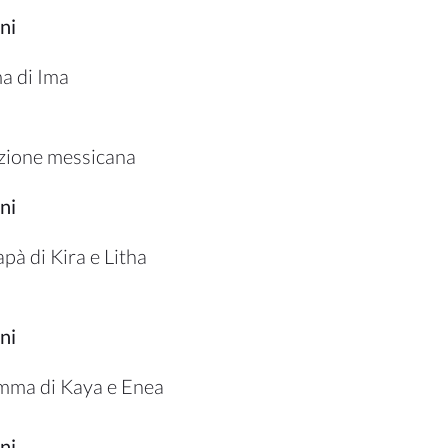
ni
a di Ima
izione messicana
ni
pà di Kira e Litha
ni
mma di Kaya e Enea
ni