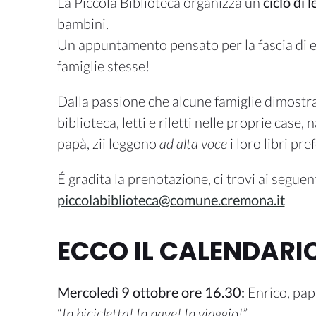
La Piccola Biblioteca organizza un
ciclo di l
bambini.
Un appuntamento pensato per la fascia di 
famiglie stesse!
Dalla passione che alcune famiglie dimostrano
biblioteca, letti e riletti nelle proprie case
papà, zii leggono
ad alta voce
i loro libri pref
É gradita la prenotazione, ci trovi ai seguen
piccolabiblioteca@comune.cremona.it
ECCO IL CALENDARIO
Mercoledì 9 ottobre ore 16.30:
Enrico, pa
“
In bicicletta! In nave! In viaggio!”