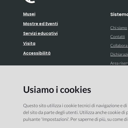
Musei
Sistem
Mostre ed Eventi
Chi siamo
Servizi educativi
Contatti
Visita
Collabora
Accessibilità
Dichiarazi
Area riser
Usiamo i cookies
Integrato con
Questo sito utilizza i cookie tecnici di navigazione e di
del sito da parte degli utenti. Utilizza anche cookie di p
pulsante 'Impostazioni'. Per saperne di più, su come di