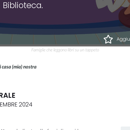
 Biblioteca.
Aggiun
Famiglie che leggono libri su un tappeto
i casa (mia) nostra
RALE
CEMBRE 2024