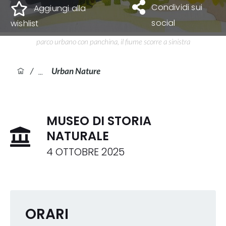
Condividi sui
Aggiungi alla
social
wishlist
parco urbano con panchina, il fiume scorre a sinistra
/
Urban Nature
MUSEO DI STORIA
NATURALE
4 OTTOBRE 2025
ORARI