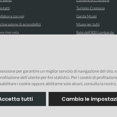
ntatti
Turismo Cremona
llabora con no
i
Garda Musei
chiarazione di accessibilità
Musei per tutti
ea riservata
Rete dell'800 Lombardo
 sessione per garantire un miglior servizio di navigazione del sito, 
rofilazione dell'utente per fini statistici. Per i cookie di profilazio
sabilitare i cookie oppure abilitarne solo alcuni, consulta la nostra
Accetta tutti
Cambia le impostazi
ppa del sito
Privacy Policy
Cookie policy
Impo