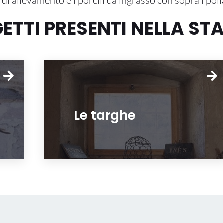
 di allevamento e i porcili da ingrasso con sopra i polla
GETTI PRESENTI NELLA ST
Le targhe