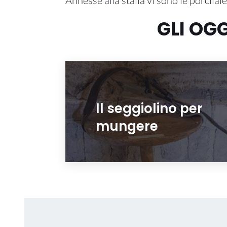
Annesse alla stalla vi sono le porcilaie
GLI OG
Il seggiolino per
mungere