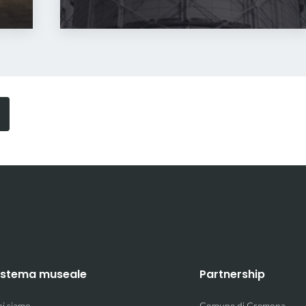
istema museale
Partnership
i siamo
Comune di Cremona