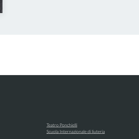
Teatro Ponchielli
Scuola Internazionale di liuteria